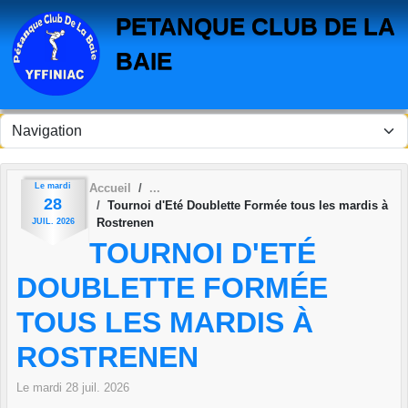
Panneau de gestion des cookies
PETANQUE CLUB DE LA
BAIE
Le
mardi
Accueil
28
Tournoi d'Eté Doublette Formée tous les mardis à
Rostrenen
JUIL.
2026
TOURNOI D'ETÉ
DOUBLETTE FORMÉE
TOUS LES MARDIS À
ROSTRENEN
Le
mardi
28
juil.
2026