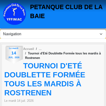
Panneau de gestion des cookies
PETANQUE CLUB DE LA
BAIE
Le
mardi
Accueil
14
Tournoi d'Eté Doublette Formée tous les mardis à
Rostrenen
JUIL.
2026
TOURNOI D'ETÉ
DOUBLETTE FORMÉE
TOUS LES MARDIS À
ROSTRENEN
Le
mardi
14
juil.
2026