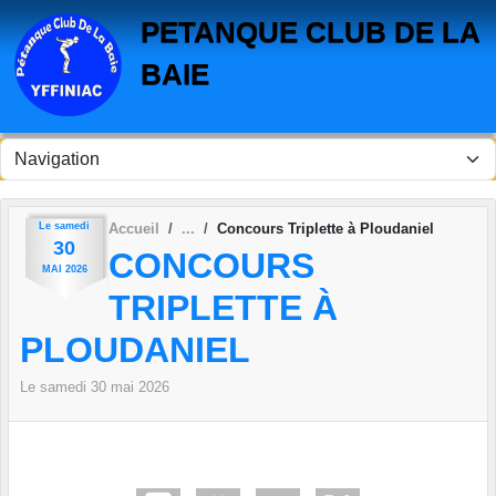
Panneau de gestion des cookies
PETANQUE CLUB DE LA
BAIE
Le
samedi
Accueil
Concours Triplette à Ploudaniel
30
CONCOURS
MAI
2026
TRIPLETTE À
PLOUDANIEL
Le
samedi
30
mai
2026