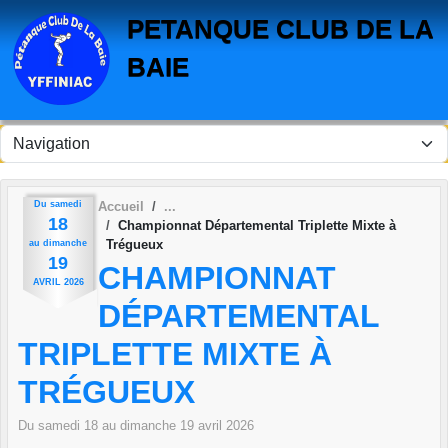
Panneau de gestion des cookies
PETANQUE CLUB DE LA
BAIE
Du
samedi
Accueil
18
Championnat Départemental Triplette Mixte à
Trégueux
au
dimanche
19
CHAMPIONNAT
AVRIL
2026
DÉPARTEMENTAL
TRIPLETTE MIXTE À
TRÉGUEUX
Du
samedi
18
au
dimanche
19
avril
2026