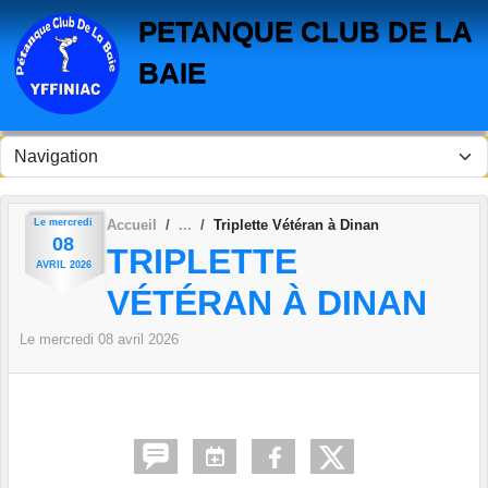
Panneau de gestion des cookies
PETANQUE CLUB DE LA
BAIE
Le
mercredi
Accueil
Triplette Vétéran à Dinan
08
TRIPLETTE
AVRIL
2026
VÉTÉRAN À DINAN
Le
mercredi
08
avril
2026