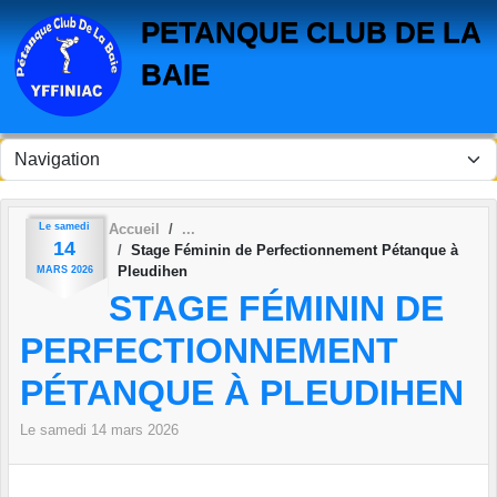
Panneau de gestion des cookies
PETANQUE CLUB DE LA
BAIE
Le
samedi
Accueil
14
Stage Féminin de Perfectionnement Pétanque à
Pleudihen
MARS
2026
STAGE FÉMININ DE
PERFECTIONNEMENT
PÉTANQUE À PLEUDIHEN
Le
samedi
14
mars
2026