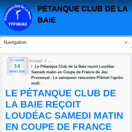
Panneau de gestion des cookies
PETANQUE CLUB DE LA
BAIE
Le
samedi
Accueil
14
Le Pétanque Club de la Baie reçoit Loudéac
Samedi matin en Coupe de France de Jeu
MARS
2026
Provençal - Le vainqueur rencontre Plémet l'après-
midi.
LE PÉTANQUE CLUB DE
LA BAIE REÇOIT
LOUDÉAC SAMEDI MATIN
EN COUPE DE FRANCE