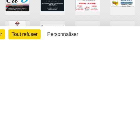
r
Tout refuser
Personnaliser
arte cookies
Gestion des cookies
s légales
Signaler un contenu inapproprié