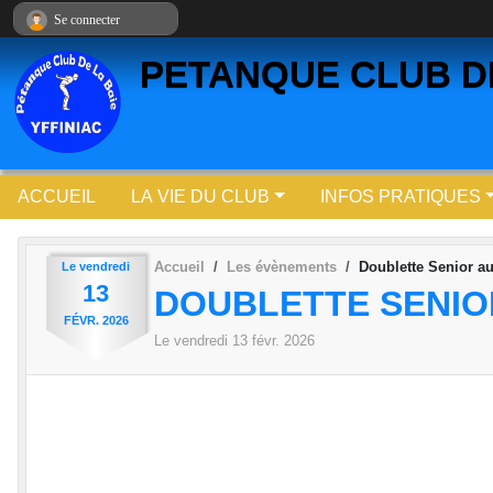
Panneau de gestion des cookies
Se connecter
PETANQUE CLUB DE
ACCUEIL
LA VIE DU CLUB
INFOS PRATIQUES
Accueil
Les évènements
Doublette Senior 
Le
vendredi
13
DOUBLETTE SENIO
FÉVR.
2026
Le
vendredi
13
févr.
2026