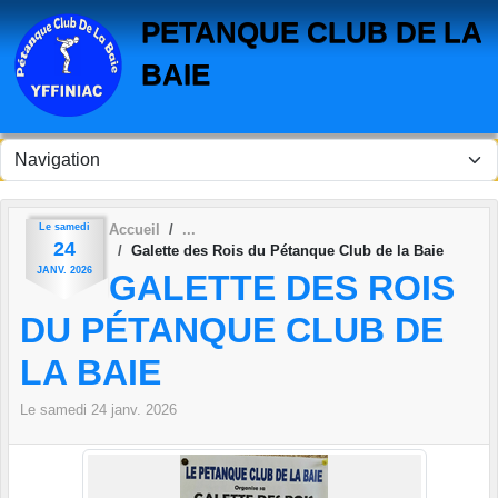
Panneau de gestion des cookies
PETANQUE CLUB DE LA
BAIE
Le
samedi
Accueil
24
Galette des Rois du Pétanque Club de la Baie
JANV.
2026
GALETTE DES ROIS
DU PÉTANQUE CLUB DE
LA BAIE
Le
samedi
24
janv.
2026