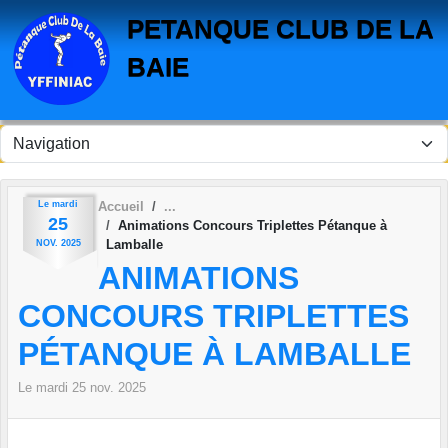
Panneau de gestion des cookies
PETANQUE CLUB DE LA
BAIE
Le
mardi
Accueil
25
Animations Concours Triplettes Pétanque à
Lamballe
NOV.
2025
ANIMATIONS
CONCOURS TRIPLETTES
PÉTANQUE À LAMBALLE
Le
mardi
25
nov.
2025