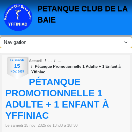
Panneau de gestion des cookies
PETANQUE CLUB DE LA
BAIE
Le
samedi
Accueil
15
Pétanque Promotionnelle 1 Adulte + 1 Enfant à
Yffiniac
NOV.
2025
PÉTANQUE
PROMOTIONNELLE 1
ADULTE + 1 ENFANT À
YFFINIAC
Le
samedi
15
nov.
2025
de 13h30 à 18h30