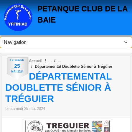
Panneau de gestion des cookies
PETANQUE CLUB DE LA
BAIE
Le
samedi
Accueil
25
Départemental Doublette Sénior à Tréguier
MAI
2024
DÉPARTEMENTAL
DOUBLETTE SÉNIOR À
TRÉGUIER
Le
samedi
25
mai
2024