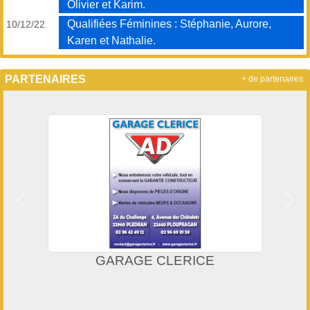
Olivier et Karim.
Qualifiées Féminines : Stéphanie, Aurore,
10/12/22
Karen et Nathalie.
PARTENAIRES
+ de partenaires
Précedent
Suiv
GARAGE CLERICE