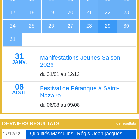
17
18
19
20
21
22
23
24
25
26
27
28
29
30
31
31
Manifestations Jeunes Saison
JANV.
2026
du 31/01 au 12/12
06
Festival de Pétanque à Saint-
AOÛT
Nazaire
du 06/08 au 09/08
DERNIERS RÉSULTATS
+ de résultats
Qualifiés Masculins : Régis, Jean-jacques,
17/12/22