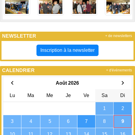
NEWSLETTER
+ de newsletters
Inscription à la newsletter
CALENDRIER
+ d'évènements
Août 2026
Lu
Ma
Me
Je
Ve
Sa
Di
1
2
3
4
5
6
7
8
9
10
11
12
13
14
15
16