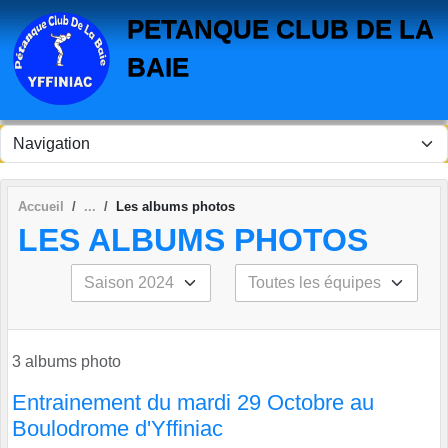
Panneau de gestion des cookies
PETANQUE CLUB DE LA
BAIE
Accueil
Les albums photos
LES ALBUMS PHOTOS
3 albums photo
Entrainement du mardi 29 Octobre au
Boulodrome d'Yffiniac